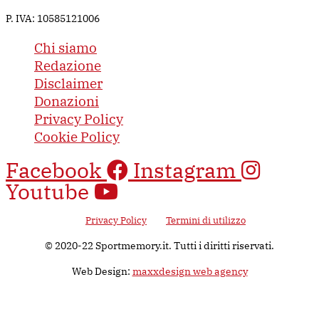
P. IVA: 10585121006
Chi siamo
Redazione
Disclaimer
Donazioni
Privacy Policy
Cookie Policy
Facebook
Instagram
Youtube
Questo sito è protetto da Google reCAPTCHA v3, il suo utilizzo è
soggetto alla
Privacy Policy
e ai
Termini di utilizzo
di Google.
© 2020-22 Sportmemory.it. Tutti i diritti riservati.
Web Design:
maxxdesign web agency