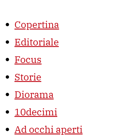
Vai
al
contenuto
Copertina
Editoriale
Focus
Storie
Diorama
10decimi
Ad occhi aperti