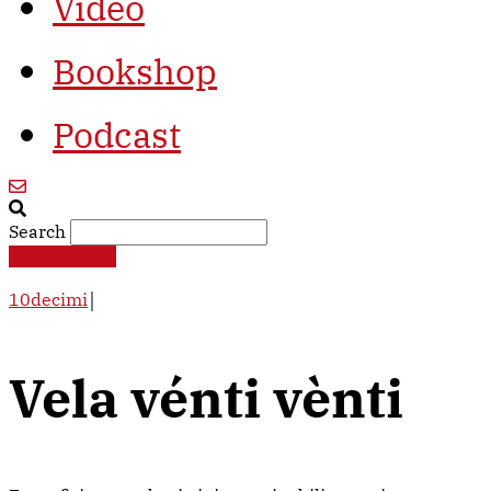
Video
Bookshop
Podcast
Search
€
0,00
0
Cart
10decimi
￨
Vela vénti vènti