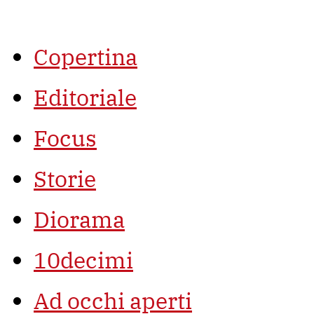
Vai
al
contenuto
Copertina
Editoriale
Focus
Storie
Diorama
10decimi
Ad occhi aperti