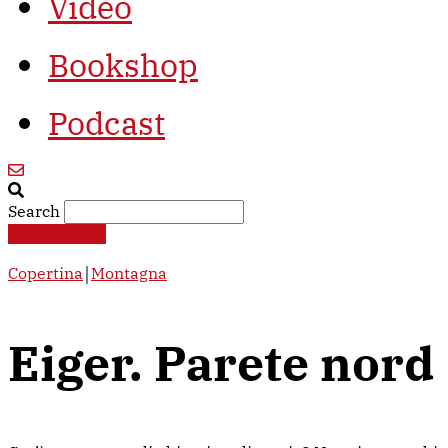
Video
Bookshop
Podcast
Search
€
0,00
0
Cart
Copertina
￨
Montagna
Eiger. Parete nord