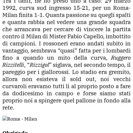
Tra i tanti, ne ho preso uno a caso: 29 marzo
1992, curva sud ingresso 15-21, per un Roma-
Milan finita 1-1. Quanta passione su quegli spalti
e quanta rabbia nel vedere una grande squadra
che arrancava per cercare di vincere la partita
contro il Milan di Mister Fabio Capello, imbottito
di campioni. I rossoneri erano andati subito in
vantaggio, sembrava “quasi” fatta per i lombardi
fino a quando un mito della curva,
Ruggero
Rizzitelli
, “
Rizzigol
” siglava, nel secondo tempo, il
pareggio per i giallorossi. Lo stadio era gremito,
allora non esisteva il sold out, noi vecchi
curvaroli eravamo tutti lì al proprio posto a fare
da dodicesimo in campo e forse siamo stati
proprio noi a spingere quel pallone in fondo alla
rete.
Obrigado