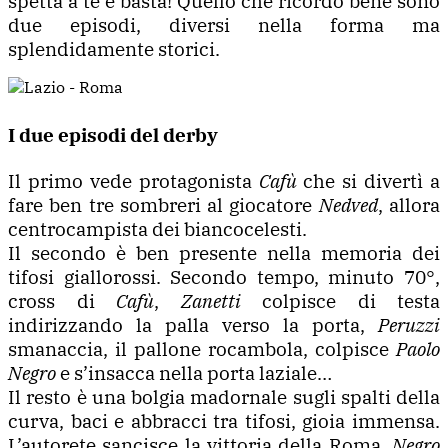
spetta a te e basta! Quello che ricordo bene sono
due episodi, diversi nella forma ma
splendidamente storici.
I due episodi del derby
Il primo vede protagonista
Cafù
che si divertì a
fare ben tre sombreri al giocatore
Nedved
, allora
centrocampista dei biancocelesti.
Il secondo è ben presente nella memoria dei
tifosi giallorossi. Secondo tempo, minuto 70°,
cross di
Cafù
,
Zanetti
colpisce di testa
indirizzando la palla verso la porta,
Peruzzi
smanaccia, il pallone rocambola, colpisce
Paolo
Negro
e s’insacca nella porta laziale…
Il resto è una bolgia madornale sugli spalti della
curva, baci e abbracci tra tifosi, gioia immensa.
L’autorete sancisce la vittoria della Roma,
Negro