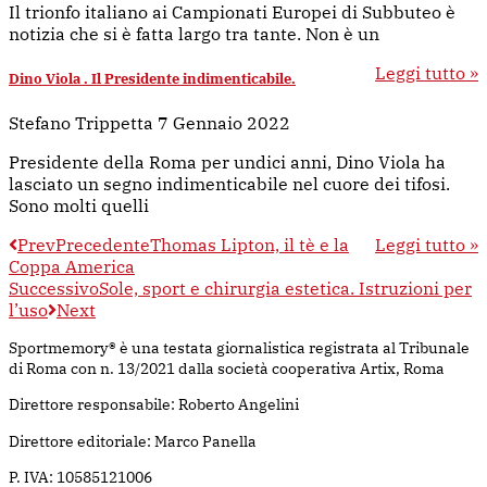
Il trionfo italiano ai Campionati Europei di Subbuteo è
notizia che si è fatta largo tra tante. Non è un
Leggi tutto »
Dino Viola . Il Presidente indimenticabile.
Stefano Trippetta
7 Gennaio 2022
Presidente della Roma per undici anni, Dino Viola ha
lasciato un segno indimenticabile nel cuore dei tifosi.
Sono molti quelli
Prev
Precedente
Thomas Lipton, il tè e la
Leggi tutto »
Coppa America
Successivo
Sole, sport e chirurgia estetica. Istruzioni per
l’uso
Next
Sportmemory® è una testata giornalistica registrata al Tribunale
di Roma con n. 13/2021 dalla società cooperativa Artix, Roma
Direttore responsabile: Roberto Angelini
Direttore editoriale: Marco Panella
P. IVA: 10585121006