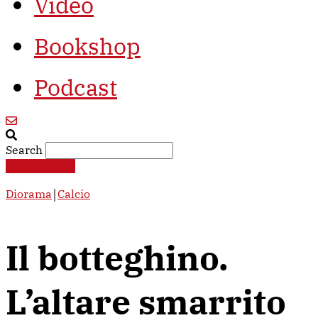
Video
Bookshop
Podcast
Search
€
0,00
0
Cart
Diorama
￨
Calcio
Il botteghino.
L’altare smarrito