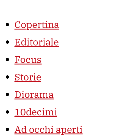
Vai
al
contenuto
Copertina
Editoriale
Focus
Storie
Diorama
10decimi
Ad occhi aperti