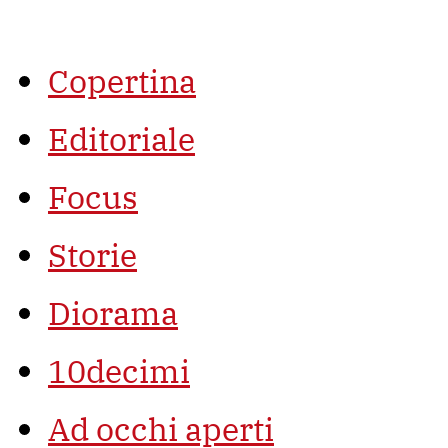
Vai
al
contenuto
Copertina
Editoriale
Focus
Storie
Diorama
10decimi
Ad occhi aperti