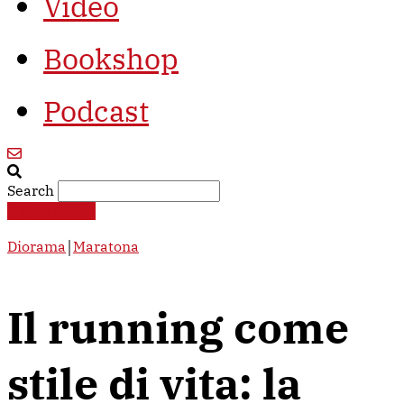
Video
Bookshop
Podcast
Search
€
0,00
0
Cart
Diorama
￨
Maratona
Il running come
stile di vita: la