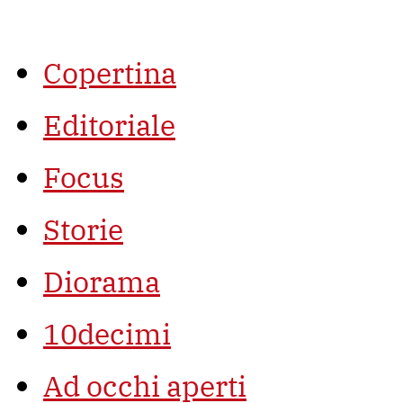
Vai
al
contenuto
Copertina
Editoriale
Focus
Storie
Diorama
10decimi
Ad occhi aperti