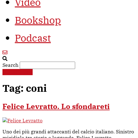
Video
Bookshop
Podcast
Search
€
0,00
0
Cart
Tag:
coni
Felice Levratto. Lo sfondareti
Uno dei più grandi attaccanti del calcio italiano. Sinistro
micidiale tra storia e leggenda. Felice Levratto,