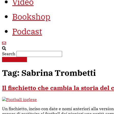
Video
Bookshop
Podcast
Search
€
0,00
0
Cart
Tag:
Sabrina Trombetti
Il fischietto che cambia la storia del 
Un fischietto, inciso con date e nomi anteriori alla versio
capace di restituire al football dei pionieri una verità so