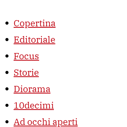
Vai
al
contenuto
Copertina
Editoriale
Focus
Storie
Diorama
10decimi
Ad occhi aperti