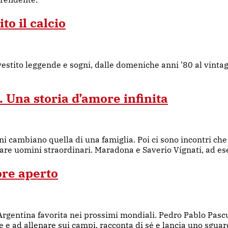
to il calcio
vestito leggende e sogni, dalle domeniche anni ’80 al vintag
 Una storia d’amore infinita
uni cambiano quella di una famiglia. Poi ci sono incontri c
rare uomini straordinari. Maradona e Saverio Vignati, ad e
ore aperto
rgentina favorita nei prossimi mondiali. Pedro Pablo Pascu
re e ad allenare sui campi, racconta di sé e lancia uno sguar