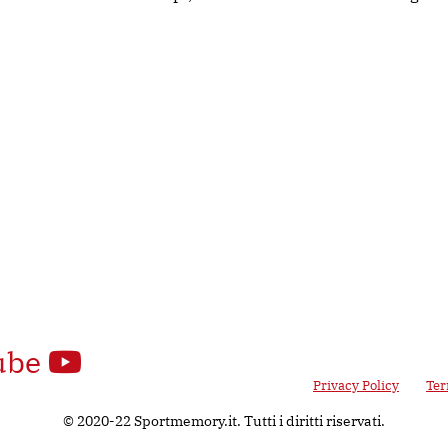
ube
 Google reCAPTCHA v3, il suo utilizzo è soggetto alla
Privacy Policy
e ai
Ter
© 2020-22 Sportmemory.it. Tutti i diritti riservati.