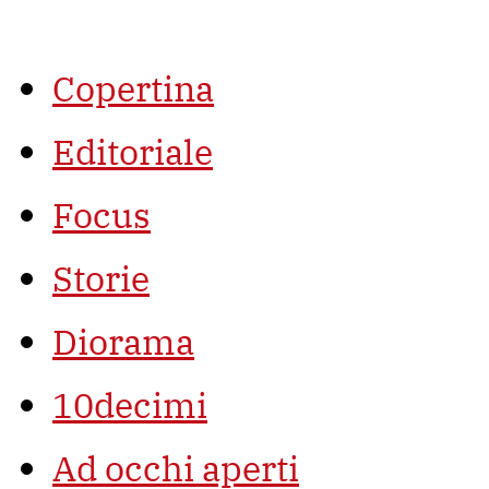
Vai
al
contenuto
Copertina
Editoriale
Focus
Storie
Diorama
10decimi
Ad occhi aperti