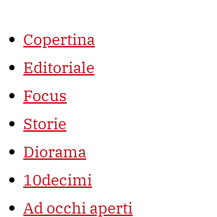
Vai
al
contenuto
Copertina
Editoriale
Focus
Storie
Diorama
10decimi
Ad occhi aperti