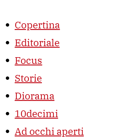
Vai
al
contenuto
Copertina
Editoriale
Focus
Storie
Diorama
10decimi
Ad occhi aperti