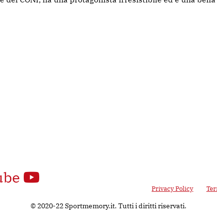
ube
 Google reCAPTCHA v3, il suo utilizzo è soggetto alla
Privacy Policy
e ai
Ter
© 2020-22 Sportmemory.it. Tutti i diritti riservati.