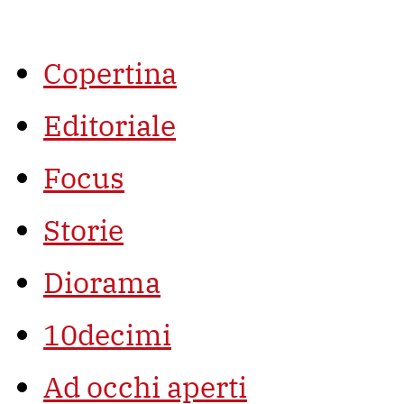
Vai
al
contenuto
Copertina
Editoriale
Focus
Storie
Diorama
10decimi
Ad occhi aperti