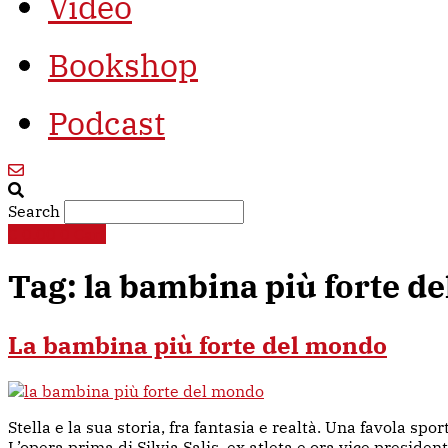
Video
Bookshop
Podcast
Search
€
0,00
0
Cart
Tag:
la bambina più forte d
La bambina più forte del mondo
Stella e la sua storia, fra fantasia e realtà. Una favola sp
L’opera prima di Silvia Salis, ex atleta e ora vice presiden