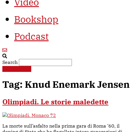
Video
Bookshop
Podcast
Search
€
0,00
0
Cart
Tag:
Knud Enemark Jensen
Olimpiadi. Le storie maledette
La morte sull’asfalto nella prima gara di Roma ’60, il
doping di Stato che ha flagellato intere generazioni di