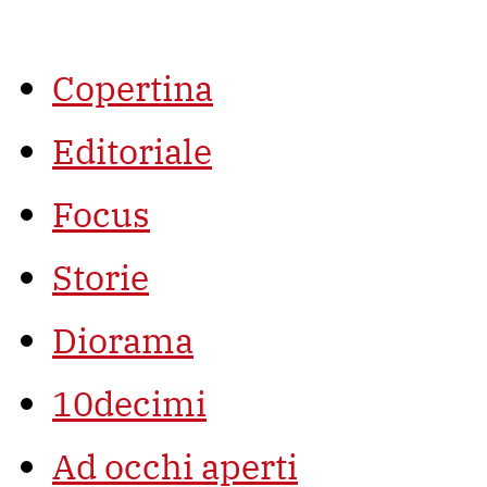
Vai
al
contenuto
Copertina
Editoriale
Focus
Storie
Diorama
10decimi
Ad occhi aperti