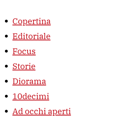
Vai
al
contenuto
Copertina
Editoriale
Focus
Storie
Diorama
10decimi
Ad occhi aperti