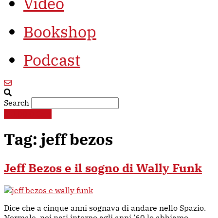
Video
Bookshop
Podcast
Search
€
0,00
0
Cart
Tag:
jeff bezos
Jeff Bezos e il sogno di Wally Funk
Dice che a cinque anni sognava di andare nello Spazio.
Normale, noi nati intorno agli anni ’60 lo abbiamo