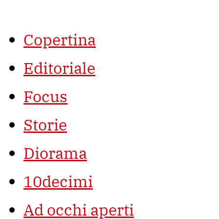
Vai
al
contenuto
Copertina
Editoriale
Focus
Storie
Diorama
10decimi
Ad occhi aperti