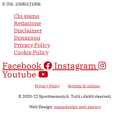
P. IVA: 10585121006
Chi siamo
Redazione
Disclaimer
Donazioni
Privacy Policy
Cookie Policy
Facebook
Instagram
Youtube
Questo sito è protetto da Google reCAPTCHA v3, il suo utilizzo è
soggetto alla
Privacy Policy
e ai
Termini di utilizzo
di Google.
© 2020-22 Sportmemory.it. Tutti i diritti riservati.
Web Design:
maxxdesign web agency