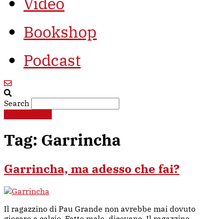
Video
Bookshop
Podcast
Search
€
0,00
0
Cart
Tag:
Garrincha
Garrincha, ma adesso che fai?
Il ragazzino di Pau Grande non avrebbe mai dovuto
giocare a calcio. Fatto male, dicevano. Il ragazzino