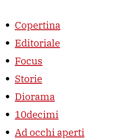
Vai
al
contenuto
Copertina
Editoriale
Focus
Storie
Diorama
10decimi
Ad occhi aperti