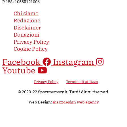
P. IVA: 10585121006
Chi siamo
Redazione
Disclaimer
Donazioni
Privacy Policy
Cookie Policy
Facebook
Instagram
Youtube
Questo sito è protetto da Google reCAPTCHA v3, il suo utilizzo è
soggetto alla
Privacy Policy
e ai
Termini di utilizzo
di Google.
© 2020-22 Sportmemory.it. Tutti i diritti riservati.
Web Design:
maxxdesign web agency