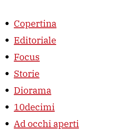
Vai
al
contenuto
Copertina
Editoriale
Focus
Storie
Diorama
10decimi
Ad occhi aperti