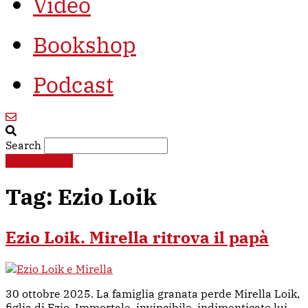
Video
Bookshop
Podcast
Search
€
0,00
0
Cart
Tag:
Ezio Loik
Ezio Loik. Mirella ritrova il papà
30 ottobre 2025. La famiglia granata perde Mirella Loik,
figlia di Ezio. Immortale, invincibile, indimenticato lui.