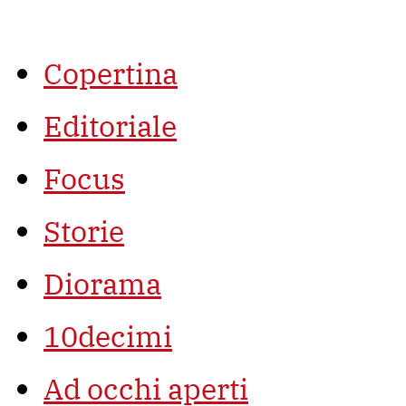
Vai
al
contenuto
Copertina
Editoriale
Focus
Storie
Diorama
10decimi
Ad occhi aperti