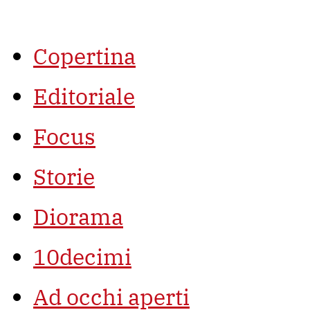
Vai
al
contenuto
Copertina
Editoriale
Focus
Storie
Diorama
10decimi
Ad occhi aperti