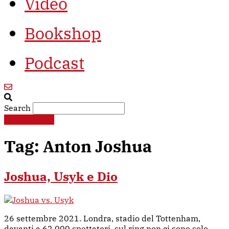
Video
Bookshop
Podcast
Search
€
0,00
0
Cart
Tag:
Anton Joshua
Joshua, Usyk e Dio
26 settembre 2021. Londra, stadio del Tottenham,
davanti a 62.000 spettatori, sul ring non ci sono solo