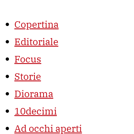
Vai
al
contenuto
Copertina
Editoriale
Focus
Storie
Diorama
10decimi
Ad occhi aperti