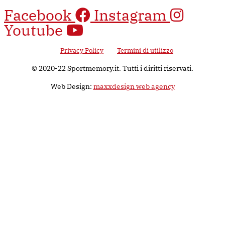
Facebook
Instagram
Youtube
Questo sito è protetto da Google reCAPTCHA v3, il suo utilizzo è
soggetto alla
Privacy Policy
e ai
Termini di utilizzo
di Google.
© 2020-22 Sportmemory.it. Tutti i diritti riservati.
Web Design:
maxxdesign web agency