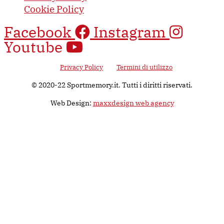
Cookie Policy
Facebook
Instagram
Youtube
Questo sito è protetto da Google reCAPTCHA v3, il suo utilizzo è
soggetto alla
Privacy Policy
e ai
Termini di utilizzo
di Google.
© 2020-22 Sportmemory.it. Tutti i diritti riservati.
Web Design:
maxxdesign web agency