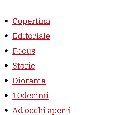
Vai
al
contenuto
Copertina
Editoriale
Focus
Storie
Diorama
10decimi
Ad occhi aperti