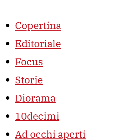
Vai
al
contenuto
Copertina
Editoriale
Focus
Storie
Diorama
10decimi
Ad occhi aperti