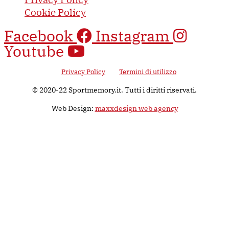
Cookie Policy
Facebook
Instagram
Youtube
Questo sito è protetto da Google reCAPTCHA v3, il suo utilizzo è
soggetto alla
Privacy Policy
e ai
Termini di utilizzo
di Google.
© 2020-22 Sportmemory.it. Tutti i diritti riservati.
Web Design:
maxxdesign web agency