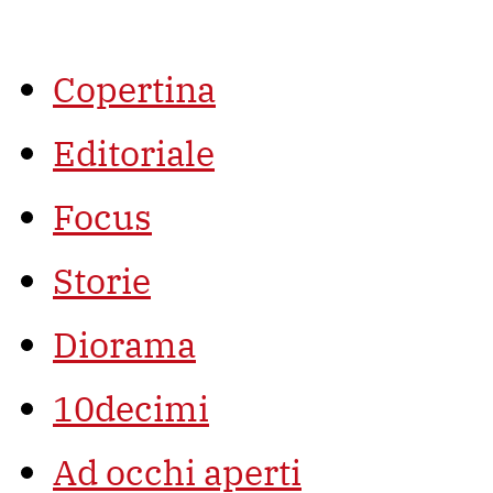
Vai
al
contenuto
Copertina
Editoriale
Focus
Storie
Diorama
10decimi
Ad occhi aperti