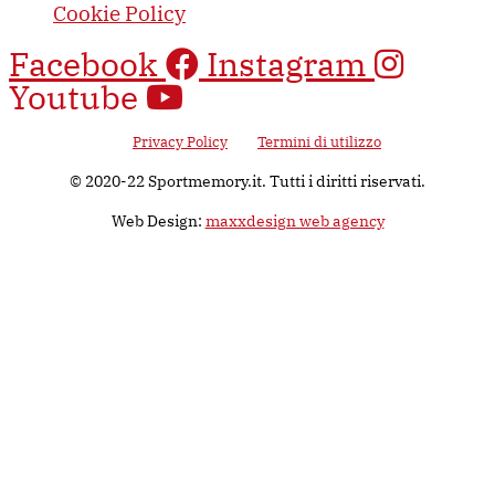
Cookie Policy
Facebook
Instagram
Youtube
Questo sito è protetto da Google reCAPTCHA v3, il suo utilizzo è
soggetto alla
Privacy Policy
e ai
Termini di utilizzo
di Google.
© 2020-22 Sportmemory.it. Tutti i diritti riservati.
Web Design:
maxxdesign web agency