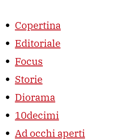
Vai
al
contenuto
Copertina
Editoriale
Focus
Storie
Diorama
10decimi
Ad occhi aperti