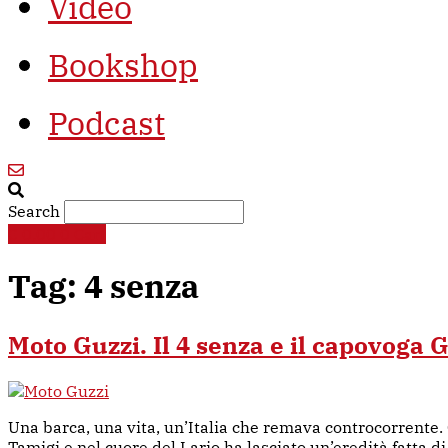
Video
Bookshop
Podcast
Search
€
0,00
0
Cart
Tag:
4 senza
Moto Guzzi. Il 4 senza e il capovoga 
Una barca, una vita, un’Italia che remava controcorrente. G
Tamigi e nel cuore del Lario ha lasciato un’eredità fatta d