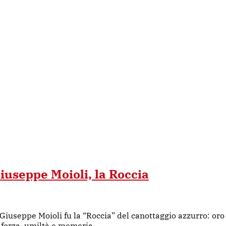
Giuseppe Moioli, la Roccia
iuseppe Moioli fu la “Roccia” del canottaggio azzurro: oro o
i forza, umiltà e memoria.