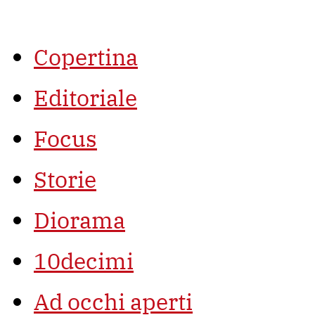
Vai
al
contenuto
Copertina
Editoriale
Focus
Storie
Diorama
10decimi
Ad occhi aperti