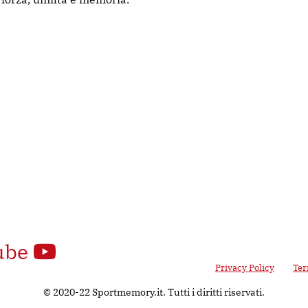
ube
 Google reCAPTCHA v3, il suo utilizzo è soggetto alla
Privacy Policy
e ai
Ter
© 2020-22 Sportmemory.it. Tutti i diritti riservati.